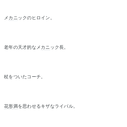
メ
カニ
ックのヒロイン。
老年の天才的なメ
カニ
ック長。
杖をついたコーチ。
花形満
を思わせるキザなライバル。