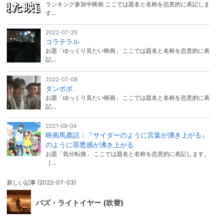
ランキング参加中映画 ここでは題名と名称を恣意的に表記しま
す…
2022-07-25
コラテラル
お題「ゆっくり見たい映画」 ここでは題名と名称を恣意的に表
記…
2022-07-08
タンポポ
お題「ゆっくり見たい映画」 ここでは題名と名称を恣意的に表
記…
2021-09-04
映画馬鹿話：『サイダーのように言葉が湧き上がる』
のように罪悪感が沸き上がる
お題「気分転換」 ここでは題名と名称を恣意的に表記します。
［…
新しい記事
(2022-07-03)
バズ・ライトイヤー (吹替)