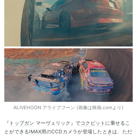
ALIVEHOON アライブフーン (画像は映画.comより)
『
トップガン
マーヴェリック』で
コクピット
に乗せるこ
とができる
IMAX
用のCCDカメラが登場したときは、ただ