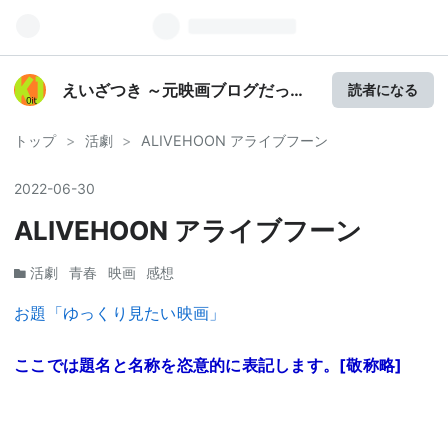
えいざつき ～元映画ブログだった
読者になる
ポエマーの戯言～
トップ
>
活劇
>
ALIVEHOON アライブフーン
2022
-
06
-
30
ALIVEHOON アライブフーン
活劇
青春
映画
感想
お題「ゆっくり見たい映画」
ここでは題名と名称を恣意的に表記します。[敬称略]