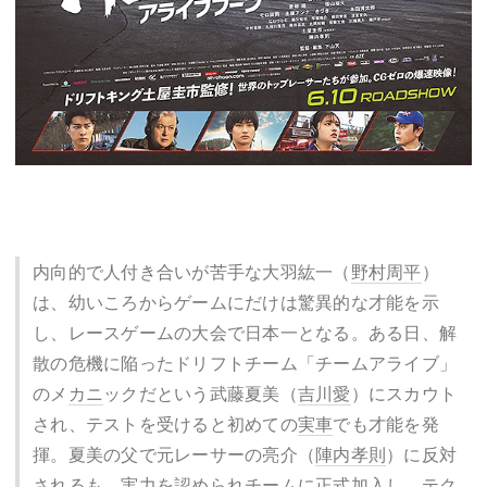
内向的で人付き合いが苦手な大羽紘一（
野村周平
）
は、幼いころからゲームにだけは驚異的な才能を示
し、レースゲームの大会で日本一となる。ある日、解
散の危機に陥ったドリフトチーム「チームアライブ」
のメ
カニ
ックだという武藤夏美（
吉川愛
）にスカウト
され、テストを受けると初めての
実車
でも才能を発
揮。夏美の父で元レーサーの亮介（
陣内孝則
）に反対
されるも、実力を認められチームに正式加入し、テク